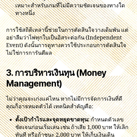
เหมาะสำหรับเกมที่ไม่มีความชัดเจนของทางใด
ทางหนึ่ง
การใช้สถิติเหล่านี้ช่วยในการตัดสินใจวางเดิมพัน แต่
อย่าลืมว่าไพ่ทุกใบเป็นอิสระต่อกัน (Independent
Event) ดังนั้นการดูทางควรใช้ประกอบการตัดสินใจ
ไม่ใช่การการันตีผล
3. การบริหารเงินทุน (Money
Management)
ไม่ว่าคุณจะเก่งแค่ไหน หากไม่มีการจัดการเงินที่ดี
คุณก็อาจหมดตัวได้ เทคนิคสำคัญคือ:
ตั้งเป้ากำไรและจุดหยุดขาดทุน:
กำหนดตัวเลข
ชัดเจนก่อนเริ่มเล่น เช่น ถ้าเสีย 1,000 บาท ให้เลิก
ทันที หรือถ้าชนะ 2,000 บาท ให้เก็บเงินเดิน