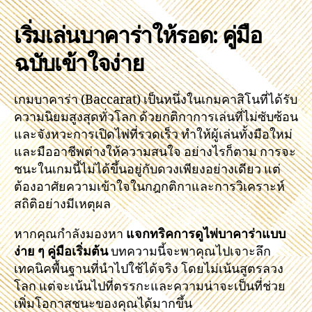
เริ่มเล่นบาคาร่าให้รอด: คู่มือ
ฉบับเข้าใจง่าย
เกมบาคาร่า (Baccarat) เป็นหนึ่งในเกมคาสิโนที่ได้รับ
ความนิยมสูงสุดทั่วโลก ด้วยกติกาการเล่นที่ไม่ซับซ้อน
และจังหวะการเปิดไพ่ที่รวดเร็ว ทำให้ผู้เล่นทั้งมือใหม่
และมืออาชีพต่างให้ความสนใจ อย่างไรก็ตาม การจะ
ชนะในเกมนี้ไม่ได้ขึ้นอยู่กับดวงเพียงอย่างเดียว แต่
ต้องอาศัยความเข้าใจในกฎกติกาและการวิเคราะห์
สถิติอย่างมีเหตุผล
หากคุณกำลังมองหา
แจกทริคการดูไพ่บาคาร่าแบบ
ง่าย ๆ คู่มือเริ่มต้น
บทความนี้จะพาคุณไปเจาะลึก
เทคนิคพื้นฐานที่นำไปใช้ได้จริง โดยไม่เน้นสูตรลวง
โลก แต่จะเน้นไปที่ตรรกะและความน่าจะเป็นที่ช่วย
เพิ่มโอกาสชนะของคุณได้มากขึ้น