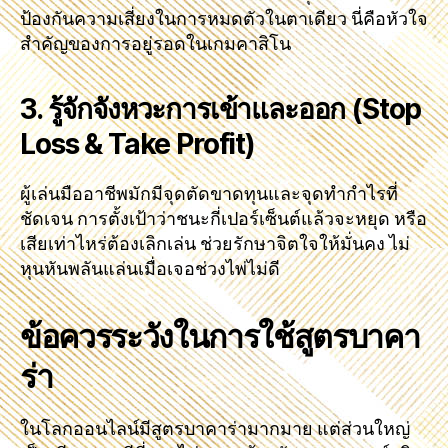
ป้องกันความเสี่ยงในการหมดตัวในตาเดียว นี่คือหัวใจ
สำคัญของการอยู่รอดในเกมคาสิโน
3. รู้จักจังหวะการเข้าและออก (Stop
Loss & Take Profit)
ผู้เล่นมืออาชีพมักมีจุดตัดขาดทุนและจุดทำกำไรที่
ชัดเจน การตั้งเป้าว่าชนะกี่เปอร์เซ็นต์แล้วจะหยุด หรือ
เสียเท่าไหร่ต้องเลิกเล่น ช่วยรักษาจิตใจให้มั่นคง ไม่
หุนหันพลันแล่นเมื่อเจอช่วงไพ่ไม่ดี
ข้อควรระวังในการใช้สูตรบาคา
ร่า
ในโลกออนไลน์มีสูตรบาคาร่ามากมาย แต่ส่วนใหญ่