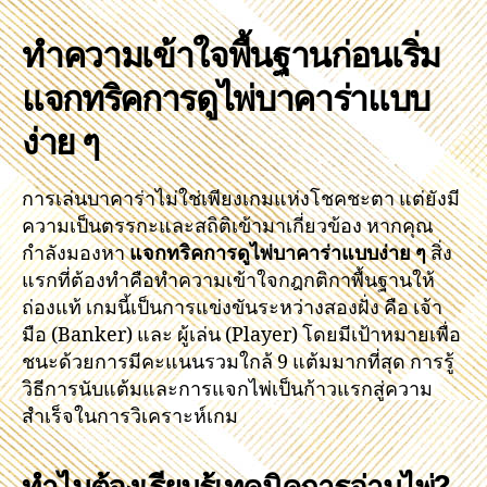
ทำความเข้าใจพื้นฐานก่อนเริ่ม
แจกทริคการดูไพ่บาคาร่าแบบ
ง่าย ๆ
การเล่นบาคาร่าไม่ใช่เพียงเกมแห่งโชคชะตา แต่ยังมี
ความเป็นตรรกะและสถิติเข้ามาเกี่ยวข้อง หากคุณ
กำลังมองหา
แจกทริคการดูไพ่บาคาร่าแบบง่าย ๆ
สิ่ง
แรกที่ต้องทำคือทำความเข้าใจกฎกติกาพื้นฐานให้
ถ่องแท้ เกมนี้เป็นการแข่งขันระหว่างสองฝั่ง คือ เจ้า
มือ (Banker) และ ผู้เล่น (Player) โดยมีเป้าหมายเพื่อ
ชนะด้วยการมีคะแนนรวมใกล้ 9 แต้มมากที่สุด การรู้
วิธีการนับแต้มและการแจกไพ่เป็นก้าวแรกสู่ความ
สำเร็จในการวิเคราะห์เกม
ทำไมต้องเรียนรู้เทคนิคการอ่านไพ่?