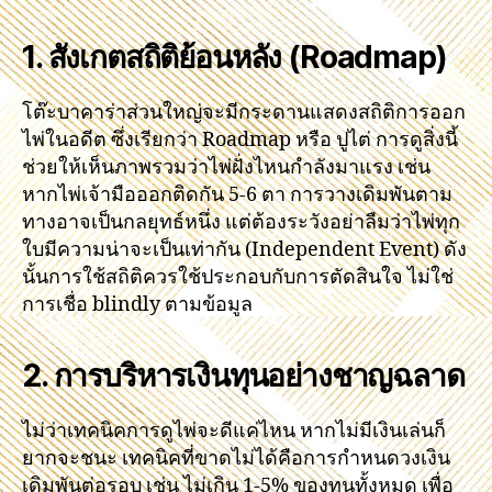
1. สังเกตสถิติย้อนหลัง (Roadmap)
โต๊ะบาคาร่าส่วนใหญ่จะมีกระดานแสดงสถิติการออก
ไพ่ในอดีต ซึ่งเรียกว่า Roadmap หรือ ปูไต่ การดูสิ่งนี้
ช่วยให้เห็นภาพรวมว่าไพ่ฝั่งไหนกำลังมาแรง เช่น
หากไพ่เจ้ามือออกติดกัน 5-6 ตา การวางเดิมพันตาม
ทางอาจเป็นกลยุทธ์หนึ่ง แต่ต้องระวังอย่าลืมว่าไพ่ทุก
ใบมีความน่าจะเป็นเท่ากัน (Independent Event) ดัง
นั้นการใช้สถิติควรใช้ประกอบกับการตัดสินใจ ไม่ใช่
การเชื่อ blindly ตามข้อมูล
2. การบริหารเงินทุนอย่างชาญฉลาด
ไม่ว่าเทคนิคการดูไพ่จะดีแค่ไหน หากไม่มีเงินเล่นก็
ยากจะชนะ เทคนิคที่ขาดไม่ได้คือการกำหนดวงเงิน
เดิมพันต่อรอบ เช่น ไม่เกิน 1-5% ของทุนทั้งหมด เพื่อ