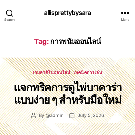
allisprettybysara
Search
Menu
Tag:
การพนันออนไลน์
Categories
เกมคาสิโนออนไลน์
เทคนิคการเล่น
แจกทริคการดูไพ่บาคาร่า
แบบง่าย ๆ สำหรับมือใหม่
By
@admin
July 5, 2026
Post
Post
author
date