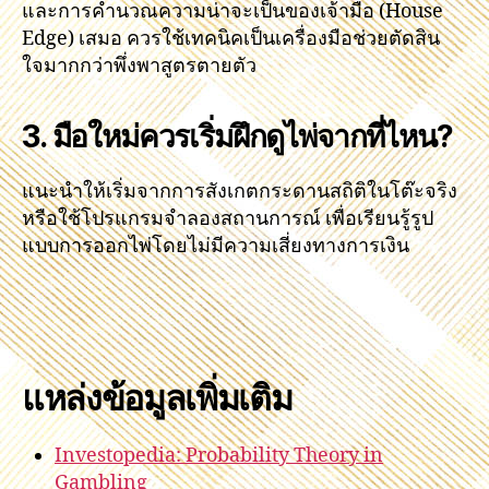
และการคำนวณความน่าจะเป็นของเจ้ามือ (House
Edge) เสมอ ควรใช้เทคนิคเป็นเครื่องมือช่วยตัดสิน
ใจมากกว่าพึ่งพาสูตรตายตัว
3. มือใหม่ควรเริ่มฝึกดูไพ่จากที่ไหน?
แนะนำให้เริ่มจากการสังเกตกระดานสถิติในโต๊ะจริง
หรือใช้โปรแกรมจำลองสถานการณ์ เพื่อเรียนรู้รูป
แบบการออกไพ่โดยไม่มีความเสี่ยงทางการเงิน
แหล่งข้อมูลเพิ่มเติม
Investopedia: Probability Theory in
Gambling