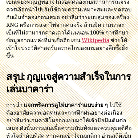
เป็นเพียงทฤษฎีที่อาจไม่สอดคล้องกับสถานการณ์จริง
ควรเลือกนำไปปรับใช้ตามความเหมาะสมและทดสอบ
กับเงินจำลองก่อนเสมอ อย่าลืมว่าระบบสุ่มของเครื่อง
RNG หรือการแจกไพ่จากคนจริง ล้วนมีความน่าจะ
เป็นที่ไม่สามารถคาดเดาได้แน่นอน 100% การศึกษา
ข้อมูลจากแหล่งที่น่าเชื่อถือ เช่น
Wikipedia
ช่วยให้
เข้าใจประวัติศาสตร์และกลไกของเกมอย่างลึกซึ้งยิ่ง
ขึ้น
สรุป: กุญแจสู่ความสำเร็จในการ
เล่นบาคาร่า
การนำ
แจกทริคการดูไพ่บาคาร่าแบบง่าย ๆ
ไปใช้
ต้องอาศัยความอดทนและการฝึกฝนอย่างต่อเนื่อง
อย่าลืมว่าเกมคาสิโนออกแบบมาให้เจ้ามือมีแต้มต่อ
เสมอ ดังนั้นการเล่นเพื่อความบันเทิงและควบคุมสติคือ
หัวใจสำคัญที่สุด หากคุณเข้าใจกฎกติกา อ่านสถิติเป็น