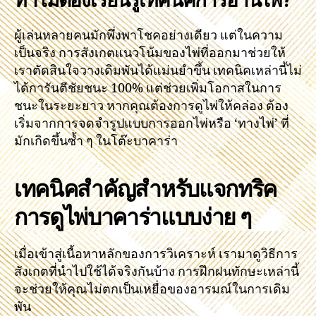
ผู้เล่นหลายคนมักพึ่งพาโชคอย่างเดียว แต่ในความ
เป็นจริง การสังเกตแนวโน้มของไพ่ที่ออกมาช่วยให้
เราตัดสินใจวางเดิมพันได้แม่นยำขึ้น เทคนิคเหล่านี้ไม่
ได้การันตีชัยชนะ 100% แต่ช่วยเพิ่มโอกาสในการ
ชนะในระยะยาว หากคุณต้องการดูไพ่ให้คล่อง ต้อง
เริ่มจากการจดจำรูปแบบการออกไพ่หรือ ‘ทางไพ่’ ที่
มักเกิดขึ้นซ้ำ ๆ ในโต๊ะบาคาร่า
เทคนิคสำคัญสำหรับแจกทริค
การดูไพ่บาคาร่าแบบง่าย ๆ
เมื่อเข้าสู่เนื้อหาหลักของการวิเคราะห์ เรามาดูวิธีการ
สังเกตที่นำไปใช้ได้จริงกันบ้าง การฝึกฝนทักษะเหล่านี้
จะช่วยให้คุณไม่ตกเป็นเหยื่อของอารมณ์ในการเดิม
พัน