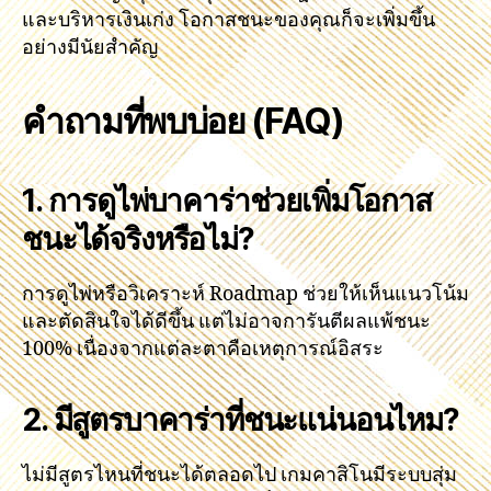
และบริหารเงินเก่ง โอกาสชนะของคุณก็จะเพิ่มขึ้น
อย่างมีนัยสำคัญ
คำถามที่พบบ่อย (FAQ)
1. การดูไพ่บาคาร่าช่วยเพิ่มโอกาส
ชนะได้จริงหรือไม่?
การดูไพ่หรือวิเคราะห์ Roadmap ช่วยให้เห็นแนวโน้ม
และตัดสินใจได้ดีขึ้น แต่ไม่อาจการันตีผลแพ้ชนะ
100% เนื่องจากแต่ละตาคือเหตุการณ์อิสระ
2. มีสูตรบาคาร่าที่ชนะแน่นอนไหม?
ไม่มีสูตรไหนที่ชนะได้ตลอดไป เกมคาสิโนมีระบบสุ่ม