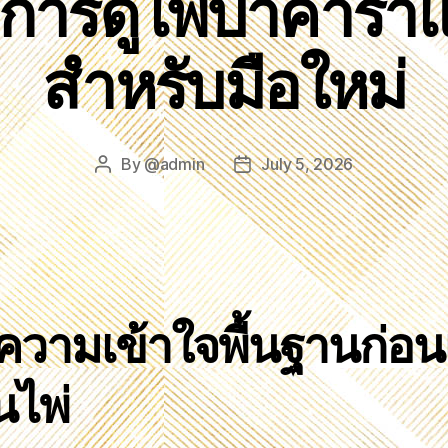
การดูไพ่บาคาร่าแ
สำหรับมือใหม่
By
@admin
July 5, 2026
Post
Post
author
date
วามเข้าใจพื้นฐานก่อนเ
นไพ่