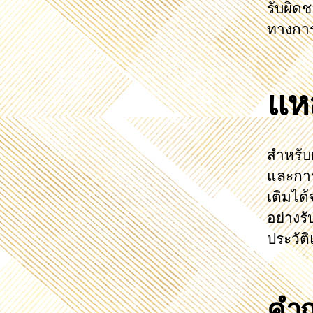
รับผิดช
ทางกา
แหล
สำหรับผ
และการ
เติมได
อย่างร
ประวัต
คำถ