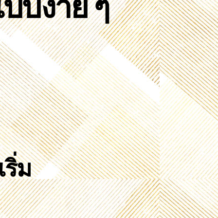
บบง่าย ๆ
ริ่ม