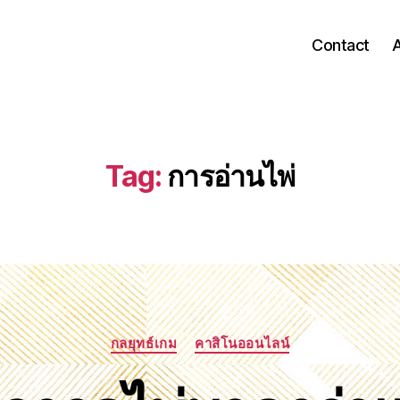
Contact
Tag:
การอ่านไพ่
Categories
กลยุทธ์เกม
คาสิโนออนไลน์