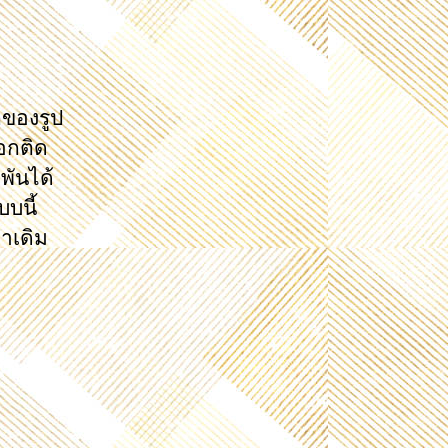
ยกของรูป
อกติด
พันได้
บบนี้
าเดิม