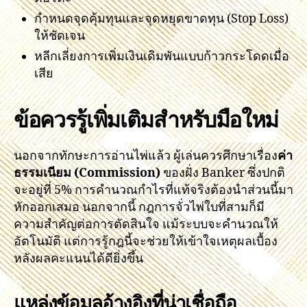
กำหนดจุดคุ้มทุนและจุดหยุดขาดทุน (Stop Loss)
ให้ชัดเจน
หลีกเลี่ยงการเพิ่มเงินเดิมพันแบบก้าวกระโดดเมื่อ
เสีย
ข้อควรรู้เพิ่มเติมสำหรับมือใหม่
นอกจากทักษะการอ่านไพ่แล้ว ผู้เล่นควรศึกษาเรื่อง
ค่า
ธรรมเนียม (Commission)
ของฝั่ง Banker ซึ่งปกติ
จะอยู่ที่ 5% การคำนวณกำไรที่แท้จริงต้องนำส่วนนี้มา
หักออกเสมอ นอกจากนี้ กฎการจั่วไพ่ใบที่สามก็มี
ความสำคัญต่อการตัดสินใจ แม้ระบบจะคำนวณให้
อัตโนมัติ แต่การรู้กฎนี้จะช่วยให้เข้าใจเหตุผลเบื้อง
หลังผลคะแนนได้ดียิ่งขึ้น
แหล่งข้อมูลอ้างอิงที่น่าเชื่อถือ