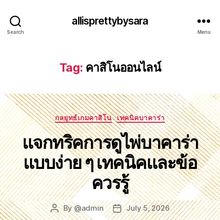
allisprettybysara
Search
Menu
Tag:
คาสิโนออนไลน์
Categories
กลยุทธ์เกมคาสิโน
เทคนิคบาคาร่า
แจกทริคการดูไพ่บาคาร่า
แบบง่าย ๆ เทคนิคและข้อ
ควรรู้
By
@admin
July 5, 2026
Post
Post
author
date