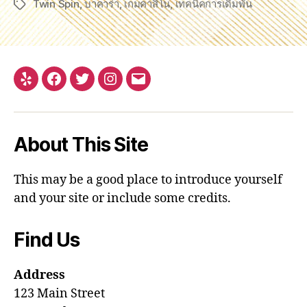
Twin Spin
,
บาคาร่า
,
เกมคาสิโน
,
เทคนิคการเดิมพัน
Tags
Yelp
Facebook
Twitter
Instagram
Email
About This Site
This may be a good place to introduce yourself
and your site or include some credits.
Find Us
Address
123 Main Street