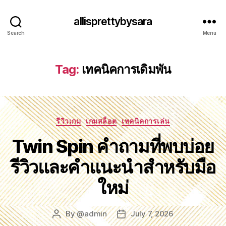
allisprettybysara
Search
Menu
Tag:
เทคนิคการเดิมพัน
Categories
รีวิวเกม
เกมสล็อต
เทคนิคการเล่น
Twin Spin คำถามที่พบบ่อย
รีวิวและคำแนะนำสำหรับมือ
ใหม่
By
@admin
July 7, 2026
Post
Post
author
date