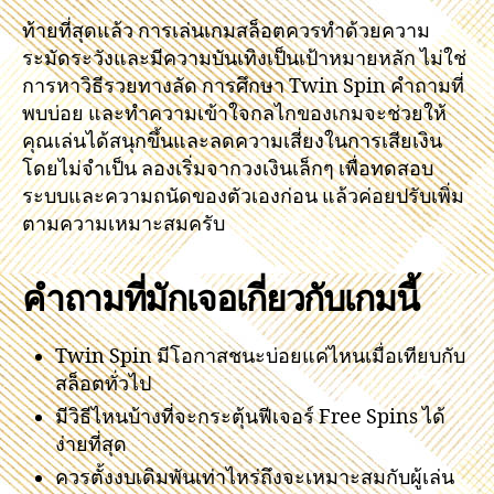
ท้ายที่สุดแล้ว การเล่นเกมสล็อตควรทำด้วยความ
ระมัดระวังและมีความบันเทิงเป็นเป้าหมายหลัก ไม่ใช่
การหาวิธีรวยทางลัด การศึกษา Twin Spin คำถามที่
พบบ่อย และทำความเข้าใจกลไกของเกมจะช่วยให้
คุณเล่นได้สนุกขึ้นและลดความเสี่ยงในการเสียเงิน
โดยไม่จำเป็น ลองเริ่มจากวงเงินเล็กๆ เพื่อทดสอบ
ระบบและความถนัดของตัวเองก่อน แล้วค่อยปรับเพิ่ม
ตามความเหมาะสมครับ
คำถามที่มักเจอเกี่ยวกับเกมนี้
Twin Spin มีโอกาสชนะบ่อยแค่ไหนเมื่อเทียบกับ
สล็อตทั่วไป
มีวิธีไหนบ้างที่จะกระตุ้นฟีเจอร์ Free Spins ได้
ง่ายที่สุด
ควรตั้งงบเดิมพันเท่าไหร่ถึงจะเหมาะสมกับผู้เล่น