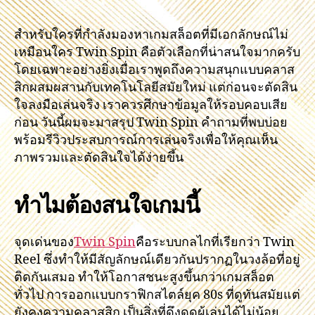
สำหรับใครที่กำลังมองหาเกมสล็อตที่มีเอกลักษณ์ไม่
เหมือนใคร Twin Spin คือตัวเลือกที่น่าสนใจมากครับ
โดยเฉพาะอย่างยิ่งเมื่อเราพูดถึงความสนุกแบบคลาส
สิกผสมผสานกับเทคโนโลยีสมัยใหม่ แต่ก่อนจะตัดสิน
ใจลงมือเล่นจริง เราควรศึกษาข้อมูลให้รอบคอบเสีย
ก่อน วันนี้ผมจะมาสรุป Twin Spin คำถามที่พบบ่อย
พร้อมรีวิวประสบการณ์การเล่นจริงเพื่อให้คุณเห็น
ภาพรวมและตัดสินใจได้ง่ายขึ้น
ทำไมต้องสนใจเกมนี้
จุดเด่นของ
Twin Spin
คือระบบกลไกที่เรียกว่า Twin
Reel ซึ่งทำให้มีสัญลักษณ์เดียวกันปรากฏในวงล้อที่อยู่
ติดกันเสมอ ทำให้โอกาสชนะสูงขึ้นกว่าเกมสล็อต
ทั่วไป การออกแบบกราฟิกสไตล์ยุค 80s ที่ดูทันสมัยแต่
ยังคงความคลาสสิก เป็นสิ่งที่ดึงดูดผู้เล่นได้ไม่น้อย