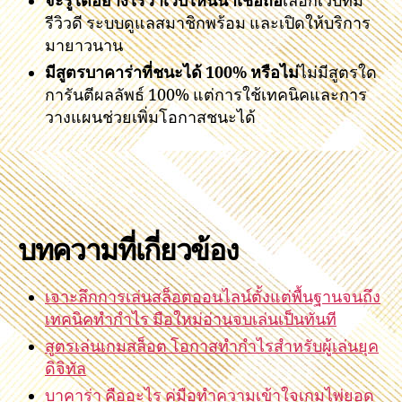
จะรู้ได้อย่างไรว่าเว็บไหนน่าเชื่อถือ
เลือกเว็บที่มี
รีวิวดี ระบบดูแลสมาชิกพร้อม และเปิดให้บริการ
มายาวนาน
มีสูตรบาคาร่าที่ชนะได้ 100% หรือไม่
ไม่มีสูตรใด
การันตีผลลัพธ์ 100% แต่การใช้เทคนิคและการ
วางแผนช่วยเพิ่มโอกาสชนะได้
บทความที่เกี่ยวข้อง
เจาะลึกการเล่นสล็อตออนไลน์ตั้งแต่พื้นฐานจนถึง
เทคนิคทำกำไร มือใหม่อ่านจบเล่นเป็นทันที
สูตรเล่นเกมสล็อต โอกาสทำกำไรสำหรับผู้เล่นยุค
ดิจิทัล
บาคาร่า คืออะไร คู่มือทำความเข้าใจเกมไพ่ยอด