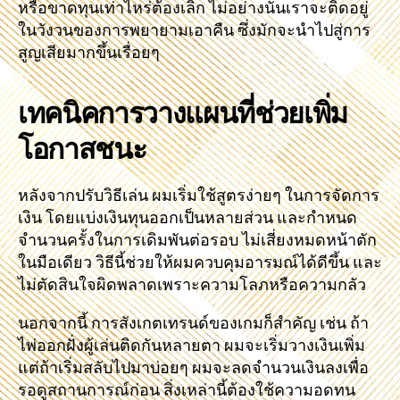
หรือขาดทุนเท่าไหร่ต้องเลิก ไม่อย่างนั้นเราจะติดอยู่
ในวังวนของการพยายามเอาคืน ซึ่งมักจะนำไปสู่การ
สูญเสียมากขึ้นเรื่อยๆ
เทคนิคการวางแผนที่ช่วยเพิ่ม
โอกาสชนะ
หลังจากปรับวิธีเล่น ผมเริ่มใช้สูตรง่ายๆ ในการจัดการ
เงิน โดยแบ่งเงินทุนออกเป็นหลายส่วน และกำหนด
จำนวนครั้งในการเดิมพันต่อรอบ ไม่เสี่ยงหมดหน้าตัก
ในมือเดียว วิธีนี้ช่วยให้ผมควบคุมอารมณ์ได้ดีขึ้น และ
ไม่ตัดสินใจผิดพลาดเพราะความโลภหรือความกลัว
นอกจากนี้ การสังเกตเทรนด์ของเกมก็สำคัญ เช่น ถ้า
ไพ่ออกฝั่งผู้เล่นติดกันหลายตา ผมจะเริ่มวางเงินเพิ่ม
แต่ถ้าเริ่มสลับไปมาบ่อยๆ ผมจะลดจำนวนเงินลงเพื่อ
รอดูสถานการณ์ก่อน สิ่งเหล่านี้ต้องใช้ความอดทน