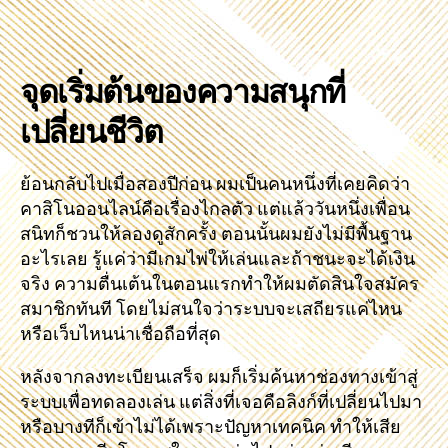
จุดเริ่มต้นของความสนุกที่
เปลี่ยนชีวิต
ย้อนกลับไปเมื่อสองปีก่อน ผมเป็นคนหนึ่งที่เคยคิดว่า
คาสิโนออนไลน์คือเรื่องไกลตัว แต่แล้ววันหนึ่งเพื่อน
สนิทก็ชวนให้ลองดูสักครั้ง ตอนนั้นผมยังไม่มีพื้นฐาน
อะไรเลย รู้แค่ว่ามีเกมไพ่ให้เล่นและถ้าชนะจะได้เงิน
จริง ความตื่นเต้นในตอนแรกทำให้ผมตัดสินใจสมัคร
สมาชิกทันที โดยไม่สนใจว่าระบบจะเสถียรแค่ไหน
หรือเว็บไหนน่าเชื่อถือที่สุด
หลังจากลงทะเบียนเสร็จ ผมก็เริ่มค้นหาช่องทางเข้าสู่
ระบบเพื่อทดลองเล่น แต่สิ่งที่เจอคือลิงก์ที่เปลี่ยนไปมา
หรือบางทีก็เข้าไม่ได้เพราะปัญหาเทคนิค ทำให้เสีย