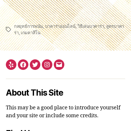
กลยุทธ์การพนัน
,
บาคาร่าออนไลน์
,
วิธีเล่นบาคาร่า
,
สูตรบาคา
Tags
ร่า
,
เกมคาสิโน
Yelp
Facebook
Twitter
Instagram
Email
About This Site
This may be a good place to introduce yourself
and your site or include some credits.