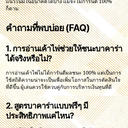
แนวโน้มในอนาคตได้บ้าง แม้จะไม่การันตี 100%
ก็ตาม
คำถามที่พบบ่อย (FAQ)
1. การอ่านเค้าไพ่ช่วยให้ชนะบาคาร่า
ได้จริงหรือไม่?
การอ่านเค้าไพ่ไม่ได้การันตีผลชนะ 100% แต่เป็นการ
ใช้สถิติความน่าจะเป็นเพื่อเพิ่มโอกาสในการตัดสินใจ
ที่ดีขึ้น ผู้เล่นควรใช้ควบคู่กับการบริหารเงินทุนที่ดี
2. สูตรบาคาร่าแบบฟรีๆ มี
ประสิทธิภาพแค่ไหน?