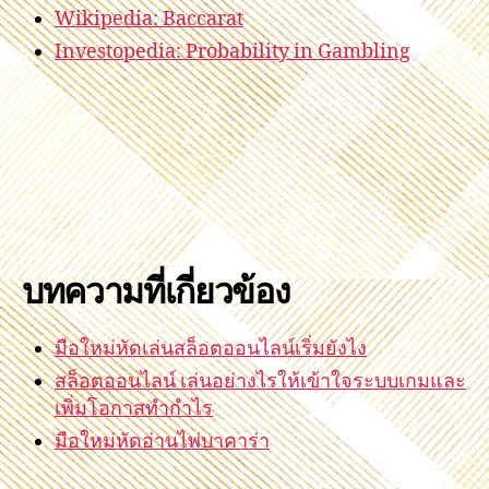
Wikipedia: Baccarat
Investopedia: Probability in Gambling
บทความที่เกี่ยวข้อง
มือใหม่หัดเล่นสล็อตออนไลน์เริ่มยังไง
สล็อตออนไลน์ เล่นอย่างไรให้เข้าใจระบบเกมและ
เพิ่มโอกาสทำกำไร
มือใหม่หัดอ่านไพ่บาคาร่า