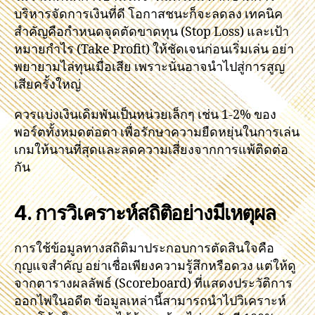
บริหารจัดการเงินที่ดี โอกาสชนะก็จะลดลง เทคนิค
สำคัญคือกำหนดจุดตัดขาดทุน (Stop Loss) และเป้า
หมายกำไร (Take Profit) ให้ชัดเจนก่อนเริ่มเล่น อย่า
พยายามไล่ทุนเมื่อเสีย เพราะนั่นอาจนำไปสู่การสูญ
เสียครั้งใหญ่
ควรแบ่งเงินเดิมพันเป็นหน่วยเล็กๆ เช่น 1-2% ของ
พอร์ตทั้งหมดต่อตา เพื่อรักษาความยืดหยุ่นในการเล่น
เกมให้นานที่สุดและลดความเสี่ยงจากการแพ้ติดต่อ
กัน
4. การวิเคราะห์สถิติอย่างมีเหตุผล
การใช้ข้อมูลทางสถิติมาประกอบการตัดสินใจคือ
กุญแจสำคัญ อย่าเชื่อเพียงความรู้สึกหรือดวง แต่ให้ดู
จากตารางผลลัพธ์ (Scoreboard) ที่แสดงประวัติการ
ออกไพ่ในอดีต ข้อมูลเหล่านี้สามารถนำไปวิเคราะห์