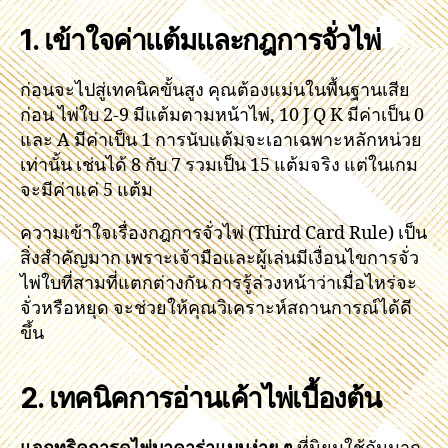
1. เข้าใจค่าแต้มและกฎการจั่วไพ่
ก่อนจะไปสู่เทคนิคขั้นสูง คุณต้องแม่นในพื้นฐานเสีย
ก่อน ไพ่ใบ 2-9 มีแต้มตามหน้าไพ่, 10 J Q K มีค่าเป็น 0
และ A มีค่าเป็น 1 การนับแต้มจะเอาเฉพาะหลักหน่วย
เท่านั้น เช่นได้ 8 กับ 7 รวมเป็น 15 แต้มจริง แต่ในเกม
จะมีค่าแค่ 5 แต้ม
ความเข้าใจเรื่องกฎการจั่วไพ่ (Third Card Rule) เป็น
สิ่งสำคัญมาก เพราะเจ้ามือและผู้เล่นมีเงื่อนไขการจั่ว
ไพ่ใบที่สามที่แตกต่างกัน การรู้ล่วงหน้าว่าเมื่อไหร่จะ
จั่วหรือหยุด จะช่วยให้คุณวิเคราะห์สถานการณ์ได้ดี
ขึ้น
2. เทคนิคการอ่านเค้าไพ่เบื้องต้น