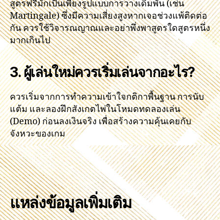
สูตรฟรีมักเป็นเพียงรูปแบบการวางเดิมพัน (เช่น
Martingale) ซึ่งมีความเสี่ยงสูงหากเจอช่วงแพ้ติดต่อ
กัน ควรใช้วิจารณญาณและอย่าพึ่งพาสูตรใดสูตรหนึ่ง
มากเกินไป
3. ผู้เล่นใหม่ควรเริ่มเล่นจากอะไร?
ควรเริ่มจากการทำความเข้าใจกติกาพื้นฐาน การนับ
แต้ม และลองฝึกสังเกตไพ่ในโหมดทดลองเล่น
(Demo) ก่อนลงเงินจริง เพื่อสร้างความคุ้นเคยกับ
จังหวะของเกม
แหล่งข้อมูลเพิ่มเติม