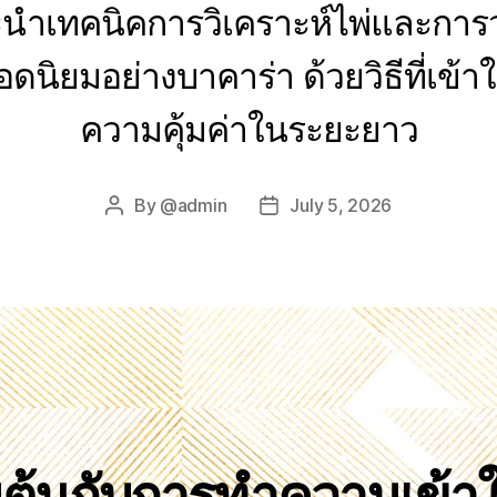
ำเทคนิคการวิเคราะห์ไพ่และการว
ดนิยมอย่างบาคาร่า ด้วยวิธีที่เข้า
ความคุ้มค่าในระยะยาว
By
@admin
July 5, 2026
Post
Post
author
date
่มต้นกับการทำความเข้า