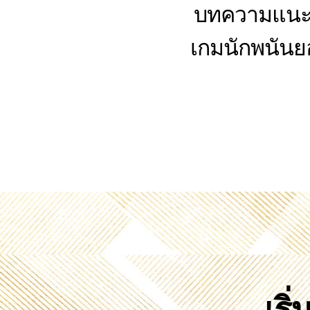
บทความแนะน
เกมนักพนันยอ
เริ