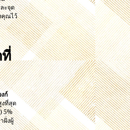
และจุด
งคุณไว้
ที่
งก์
งที่สุด
n) 5%
ั่งผู้