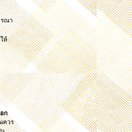
จารณา
ให้
ือก
ุณควร
็น