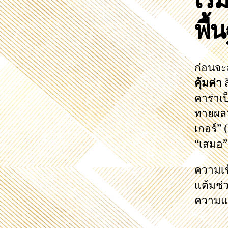
พื
ก่อนจะ
คุ้มค่า
ส
คาร่าเป
ทายผลว
เกอร์” 
“เสมอ” 
ความเข
แต้มช่ว
ความแ