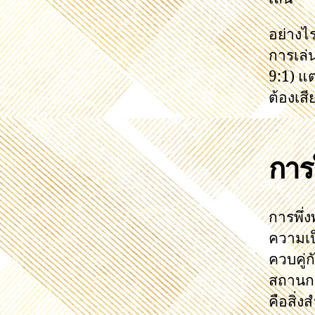
อย่างไ
การเล่
9:1) แต
ต้องเสี
การ
การพึ่ง
ความเป
ควบคู่
สถานกา
คือสิ่งส