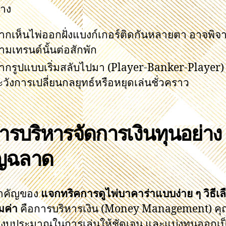
้าง
ากเห็นไพ่ออกฝั่งแบงก์เกอร์ติดกันหลายตา อาจพิ
ามเทรนด์นั้นต่อสักพัก
ากรูปแบบเริ่มสลับไปมา (Player-Banker-Player) 
ะวังการเปลี่ยนกลยุทธ์หรือหยุดเล่นชั่วคราว
การบริหารจัดการเงินทุนอย่าง
ญฉลาด
สำคัญของ
แจกทริคการดูไพ่บาคาร่าแบบง่าย ๆ วิธีเล
้มค่า
คือการบริหารเงิน (Money Management) ค
บประมาณในการเล่นให้ชัดเจน และแบ่งทุนออกเป