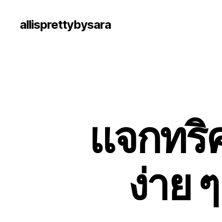
allisprettybysara
แจกทริ
ง่าย ๆ