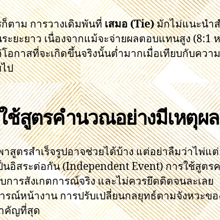
รก็ตาม การวางเดิมพันที่
เสมอ (Tie)
มักไม่แนะนำส
นระยะยาว เนื่องจากแม้จะจ่ายผลตอบแทนสูง (8:1 ห
่โอกาสที่จะเกิดขึ้นจริงนั้นต่ำมากเมื่อเทียบกับความเส
ยไป
ใช้สูตรคำนวณอย่างมีเหตุผล
พาสูตรสำเร็จรูปอาจช่วยได้บ้าง แต่อย่าลืมว่าไพ่แต่
็นอิสระต่อกัน (Independent Event) การใช้สูตรค
กับการสังเกตการณ์จริง และไม่ควรยึดติดจนละเลย
รณ์หน้างาน การปรับเปลี่ยนกลยุทธ์ตามจังหวะขอ
ำคัญที่สุด