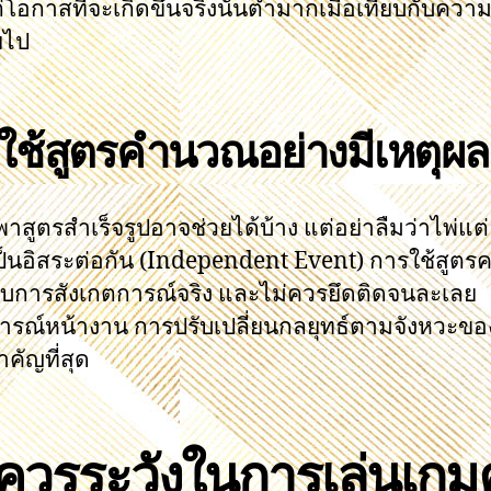
่โอกาสที่จะเกิดขึ้นจริงนั้นต่ำมากเมื่อเทียบกับความเส
ยไป
ใช้สูตรคำนวณอย่างมีเหตุผล
พาสูตรสำเร็จรูปอาจช่วยได้บ้าง แต่อย่าลืมว่าไพ่แต่
็นอิสระต่อกัน (Independent Event) การใช้สูตรค
กับการสังเกตการณ์จริง และไม่ควรยึดติดจนละเลย
รณ์หน้างาน การปรับเปลี่ยนกลยุทธ์ตามจังหวะขอ
ำคัญที่สุด
อควรระวังในการเล่นเกม