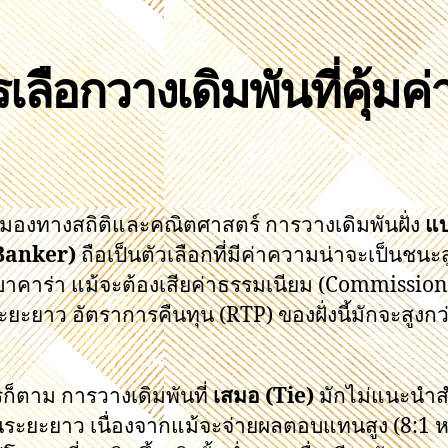
เลือกวางเดิมพันที่คุ้มค่า
มองทางสถิติและคณิตศาสตร์ การวางเดิมพันฝั่ง
แบ
(Banker)
ถือเป็นตัวเลือกที่มีค่าความน่าจะเป็นชนะสู
าคาร่า แม้จะต้องเสียค่าธรรมเนียม (Commissio
ยะยาว อัตราการคืนทุน (RTP) ของฝั่งนี้มักจะสูงกว่าฝ
รก็ตาม การวางเดิมพันที่
เสมอ (Tie)
มักไม่แนะนำส
นระยะยาว เนื่องจากแม้จะจ่ายผลตอบแทนสูง (8:1 ห