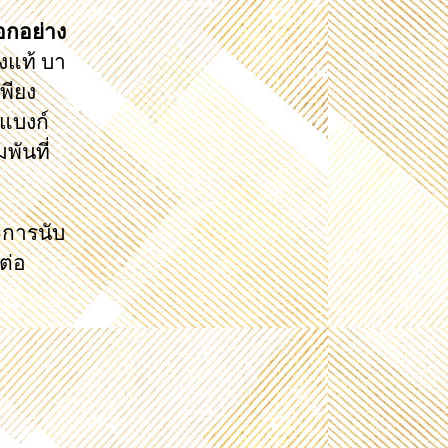
อกอย่าง
งแท้ บา
เพียง
แบงก์
พันที่
ะการนับ
ต่อ