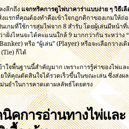
ลงลึกถึง
แจกทริคการดูไพ่บาคาร่าแบบง่าย ๆ วิธีเลื
ิ่งแรกที่คุณต้องทำคือเข้าใจกฎกติกาของเกมให้ถ่อ
็นเกมที่ใช้การสุ่มไพ่จาก 8 สำรับ โดยผู้เล่นมีหน้าที่
่าฝั่งไหนจะได้คะแนนใกล้ 9 มากกว่ากัน ระหว่าง “
(Banker) หรือ “ผู้เล่น” (Player) หรือจะเลือกวางเดิม
(Tie) ก็ได้
้าใจพื้นฐานนี้สำคัญมาก เพราะการรู้ค่าของไพ่แล
ยให้คุณตัดสินใจได้รวดเร็วขึ้นในขณะเล่น ซึ่งส่งผล
ม่นยำในการคาดเดาผลลัพธ์โดยตรง
คนิคการอ่านทางไพ่และ