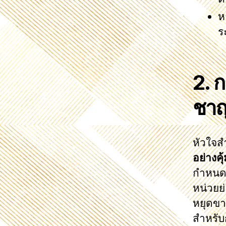
ห
ร
2. 
ชา
หัวใจ
อย่างคุ
กำหนดง
หน่วยย่
หยุดขาด
สำหรับ