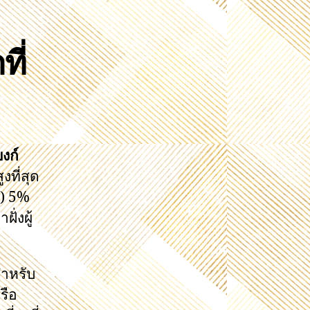
ที่
งก์
งที่สุด
n) 5%
ั่งผู้
ำหรับ
รือ