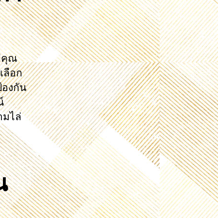
่คุณ
เลือก
้องกัน
์
ามไล่
น