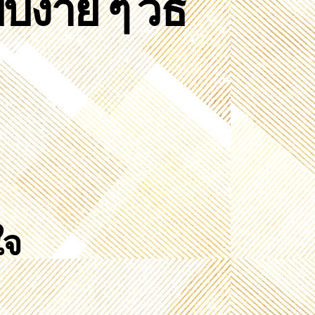
่าย ๆ วิธี
ใจ