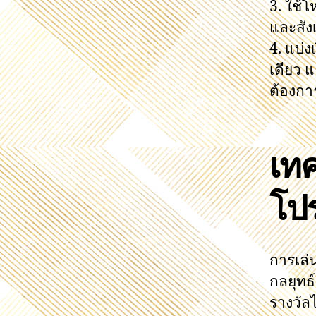
3. ใช้โ
และสัง
4. แบ่
เดียว 
ต้องกา
เทค
โปร
การเล่น
กลยุทธ
รางวัลไ