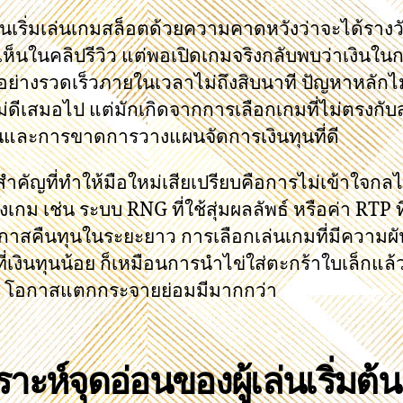
เริ่มเล่นเกมสล็อตด้วยความคาดหวังว่าจะได้รางวั
เห็นในคลิปรีวิว แต่พอเปิดเกมจริงกลับพบว่าเงินในก
ย่างรวดเร็วภายในเวลาไม่ถึงสิบนาที ปัญหาหลักไม่
ไม่ดีเสมอไป แต่มักเกิดจากการเลือกเกมที่ไม่ตรงกับ
นและการขาดการวางแผนจัดการเงินทุนที่ดี
ำคัญที่ทำให้มือใหม่เสียเปรียบคือการไม่เข้าใจกลไ
กม เช่น ระบบ RNG ที่ใช้สุ่มผลลัพธ์ หรือค่า RTP ที
าสคืนทุนในระยะยาว การเลือกเล่นเกมที่มีความผ
ี่เงินทุนน้อย ก็เหมือนการนำไข่ใส่ตะกร้าใบเล็กแล
่นๆ โอกาสแตกกระจายย่อมมีมากกว่า
ราะห์จุดอ่อนของผู้เล่นเริ่มต้น