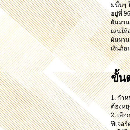
มนั้นๆ
อยู่ที
ผันผวน
เล่นให
ผันผวน
เงินก้อ
ขั้
1. กำห
ต้องหยุด
2. เลือ
ฟีเจอร์