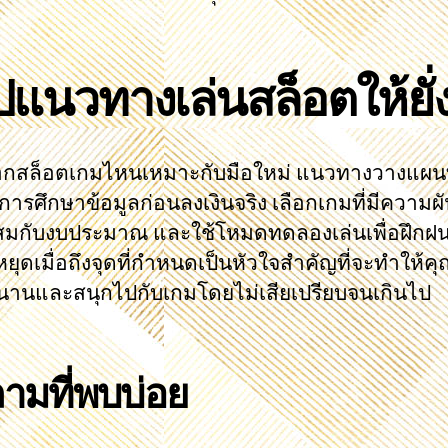
ปแนวทางเล่นสล็อตให้ยั่
อกสล็อตเกมไหนเหมาะกับมือใหม่ แนวทางวางแผนที
อการศึกษาข้อมูลก่อนลงเงินจริง เลือกเกมที่มีความ
มกับงบประมาณ และใช้โหมดทดลองเล่นเพื่อฝึกฝน 
ยุดเมื่อถึงจุดที่กำหนดเป็นหัวใจสำคัญที่จะทำให้คุ
นานและสนุกไปกับเกมโดยไม่เสียเปรียบจนเกินไป
ามที่พบบ่อย