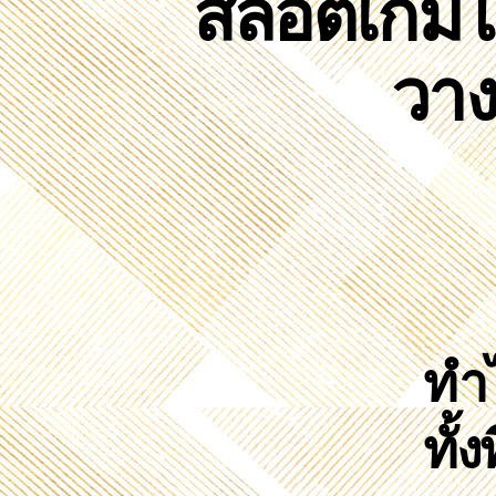
สล็อตเกมไ
วาง
ทำไ
ทั้งท