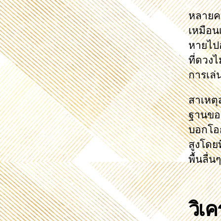
หลายคน
เหมือน
หายไปอ
ที่ดวง
การเล่
สาเหตุส
ฐานของเ
บอกโอก
สูงโดยท
พื้นลื
วิเค