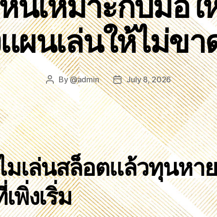
หนเหมาะกับมือใ
แผนเล่นให้ไม่ขา
By
@admin
July 8, 2026
Post
Post
author
date
มเล่นสล็อตแล้วทุนหายเ
ี่เพิ่งเริ่ม