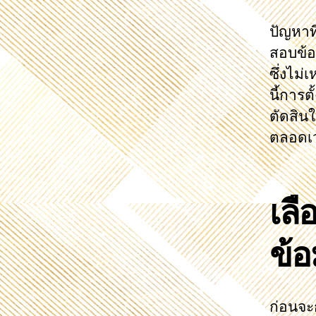
ปัญหาท
สอบข้อ
ซึ่งไม
นี้การต
ตัดสิน
ตลอดเว
เลื
ข้อ
ก่อนจะ