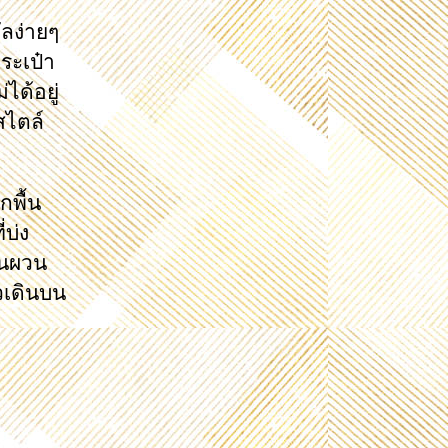
ลง่ายๆ
ระเป๋า
ได้อยู่
สไตล์
กพื้น
่บ่ง
ันผวน
้วเดินบน