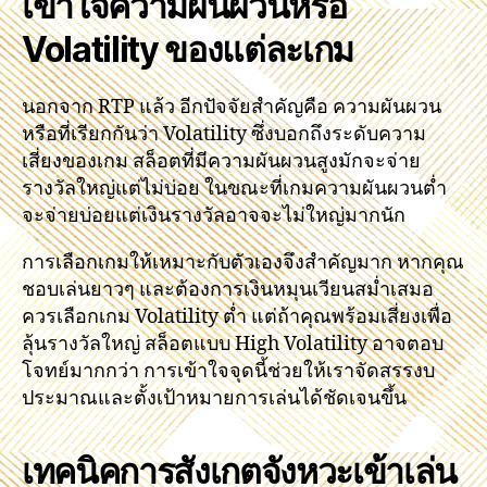
เข้าใจความผันผวนหรือ
Volatility ของแต่ละเกม
นอกจาก RTP แล้ว อีกปัจจัยสำคัญคือ ความผันผวน
หรือที่เรียกกันว่า Volatility ซึ่งบอกถึงระดับความ
เสี่ยงของเกม สล็อตที่มีความผันผวนสูงมักจะจ่าย
รางวัลใหญ่แต่ไม่บ่อย ในขณะที่เกมความผันผวนต่ำ
จะจ่ายบ่อยแต่เงินรางวัลอาจจะไม่ใหญ่มากนัก
การเลือกเกมให้เหมาะกับตัวเองจึงสำคัญมาก หากคุณ
ชอบเล่นยาวๆ และต้องการเงินหมุนเวียนสม่ำเสมอ
ควรเลือกเกม Volatility ต่ำ แต่ถ้าคุณพร้อมเสี่ยงเพื่อ
ลุ้นรางวัลใหญ่ สล็อตแบบ High Volatility อาจตอบ
โจทย์มากกว่า การเข้าใจจุดนี้ช่วยให้เราจัดสรรงบ
ประมาณและตั้งเป้าหมายการเล่นได้ชัดเจนขึ้น
เทคนิคการสังเกตจังหวะเข้าเล่น