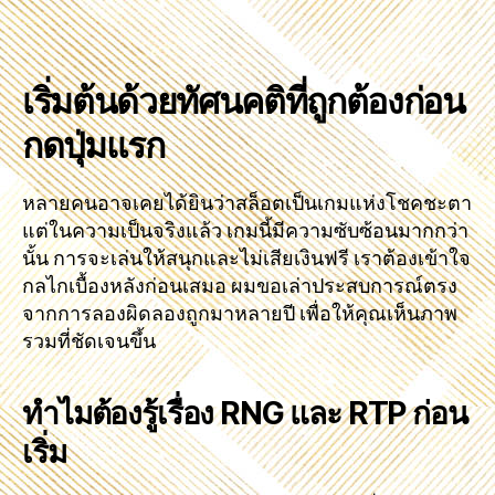
เริ่มต้นด้วยทัศนคติที่ถูกต้องก่อน
กดปุ่มแรก
หลายคนอาจเคยได้ยินว่าสล็อตเป็นเกมแห่งโชคชะตา
แต่ในความเป็นจริงแล้ว เกมนี้มีความซับซ้อนมากกว่า
นั้น การจะเล่นให้สนุกและไม่เสียเงินฟรี เราต้องเข้าใจ
กลไกเบื้องหลังก่อนเสมอ ผมขอเล่าประสบการณ์ตรง
จากการลองผิดลองถูกมาหลายปี เพื่อให้คุณเห็นภาพ
รวมที่ชัดเจนขึ้น
ทำไมต้องรู้เรื่อง RNG และ RTP ก่อน
เริ่ม