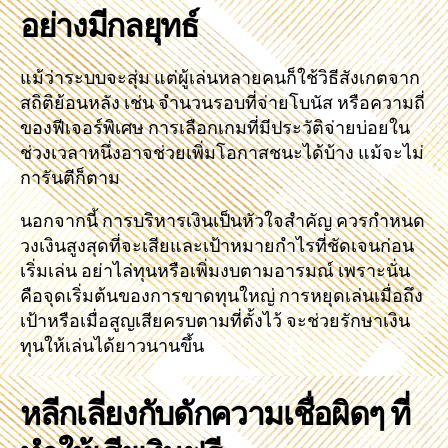
อย่างมีกลยุทธ์
แม้ว่าระบบจะสุ่ม แต่ผู้เล่นหลายคนก็ใช้วิธีสังเกตจาก
สถิติย้อนหลัง เช่น จำนวนรอบที่จ่ายโบนัส หรือความถี่
ของฟีเจอร์พิเศษ การเลือกเกมที่มีประวัติจ่ายบ่อยใน
ช่วงเวลาหนึ่งอาจช่วยเพิ่มโอกาสชนะได้บ้าง แม้จะไม่
การันตีก็ตาม
นอกจากนี้ การบริหารเงินเป็นหัวใจสำคัญ ควรกำหนด
วงเงินสูงสุดที่จะเสียและเป้าหมายกำไรที่ชัดเจนก่อน
เริ่มเล่น อย่าไล่ทุนหรือเพิ่มงบตามอารมณ์ เพราะนั่น
คือจุดเริ่มต้นของการขาดทุนใหญ่ การหยุดเล่นเมื่อถึง
เป้าหรือเมื่อสูญเสียครบตามที่ตั้งไว้ จะช่วยรักษาเงิน
ทุนให้เล่นได้ยาวนานขึ้น
หลีกเลี่ยงกับดักความเชื่อผิดๆ ที่