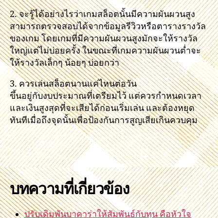
2. จะรู้ได้อย่างไรว่าเกมสล็อตนั้นมีความผันผวนสูง
สามารถตรวจสอบได้จากข้อมูลรีวิวหรือตารางรางวัล
ของเกม โดยเกมที่มีความผันผวนสูงมักจะให้รางวัล
ใหญ่แต่ไม่บ่อยครั้ง ในขณะที่เกมความผันผวนต่ำจะ
ให้รางวัลเล็กๆ น้อยๆ บ่อยกว่า
3. ควรเล่นสล็อตนานแค่ไหนต่อวัน
ขึ้นอยู่กับงบประมาณที่เตรียมไว้ แต่ควรกำหนดเวลา
และเงินสูงสุดที่จะเสียได้ก่อนเริ่มเล่น และต้องหยุด
ทันทีเมื่อถึงจุดนั้นเพื่อป้องกันการสูญเสียเกินควบคุม
บทความที่เกี่ยวข้อง
ปรับเดิมพันบาคาร่าให้สัมพันธ์กับทุน คือหัวใจ