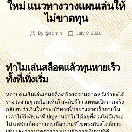
ใหม่ แนวทางวางแผนเล่นให้
ไม่ขาดทุน
By
@admin
July 8, 2026
Post
Post
author
date
ทำไมเล่นสล็อตแล้วทุนหายเร็ว
ทั้งที่เพิ่งเริ่ม
หลายคนเริ่มเล่นเกมสล็อตด้วยความคาดหวังว่าจะได้
รางวัลง่ายๆ เหมือนเห็นในคลิปรีวิว แต่พอเปิดเกมจริง
กลับพบว่าเงินในกระเป๋าหายไปอย่างรวดเร็วภายใน
เวลาไม่ถึงสิบนาที ปัญหาหลักไม่ได้อยู่ที่ดวงไม่ดีเสมอ
ไป แต่มักเกิดจากการเลือกเกมที่ไม่ตรงกับสไตล์การ
เล่นและการขาดการวางแผนจัดการเงินทุนที่ดี