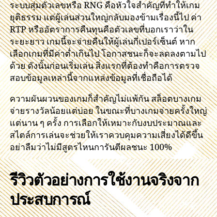
ระบบสุ่มตัวเลขหรือ RNG คือหัวใจสำคัญที่ทำให้เกม
ยุติธรรม แต่ผู้เล่นส่วนใหญ่กลับมองข้ามเรื่องนี้ไป ค่า
RTP หรืออัตราการคืนทุนคือตัวเลขที่บอกเราว่าใน
ระยะยาว เกมนี้จะจ่ายคืนให้ผู้เล่นกี่เปอร์เซ็นต์ หาก
เลือกเกมที่มีค่าต่ำเกินไป โอกาสชนะก็จะลดลงตามไป
ด้วย ดังนั้นก่อนเริ่มเล่น สิ่งแรกที่ต้องทำคือการตรวจ
สอบข้อมูลเหล่านี้จากแหล่งข้อมูลที่เชื่อถือได้
ความผันผวนของเกมก็สำคัญไม่แพ้กัน สล็อตบางเกม
จ่ายรางวัลน้อยแต่บ่อย ในขณะที่บางเกมจ่ายครั้งใหญ่
แต่นาน ๆ ครั้ง การเลือกให้เหมาะกับงบประมาณและ
สไตล์การเล่นจะช่วยให้เราควบคุมความเสี่ยงได้ดีขึ้น
อย่าลืมว่าไม่มีสูตรไหนการันตีผลชนะ 100%
รีวิวตัวอย่างการใช้งานจริงจาก
ประสบการณ์