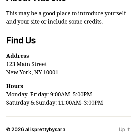
This may be a good place to introduce yourself
and your site or include some credits.
Find Us
Address
123 Main Street
New York, NY 10001
Hours
Monday–Friday: 9:00AM–5:00PM
Saturday & Sunday: 11:00AM–3:00PM
© 2026
allisprettybysara
Up
↑