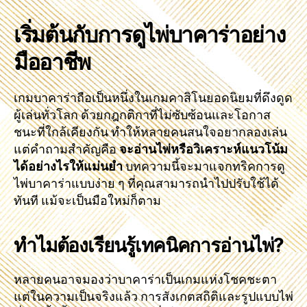
เริ่มต้นกับการดูไพ่บาคาร่าอย่าง
มืออาชีพ
เกมบาคาร่าถือเป็นหนึ่งในเกมคาสิโนยอดนิยมที่ดึงดูด
ผู้เล่นทั่วโลก ด้วยกฎกติกาที่ไม่ซับซ้อนและโอกาส
ชนะที่ใกล้เคียงกัน ทำให้หลายคนสนใจอยากลองเล่น
แต่คำถามสำคัญคือ
จะอ่านไพ่หรือวิเคราะห์แนวโน้ม
ได้อย่างไรให้แม่นยำ
บทความนี้จะมาแจกทริคการดู
ไพ่บาคาร่าแบบง่าย ๆ ที่คุณสามารถนำไปปรับใช้ได้
ทันที แม้จะเป็นมือใหม่ก็ตาม
ทำไมต้องเรียนรู้เทคนิคการอ่านไพ่?
หลายคนอาจมองว่าบาคาร่าเป็นเกมแห่งโชคชะตา
แต่ในความเป็นจริงแล้ว การสังเกตสถิติและรูปแบบไพ่