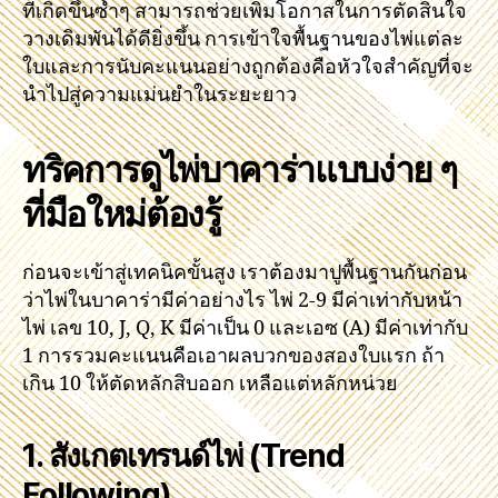
ที่เกิดขึ้นซ้ำๆ สามารถช่วยเพิ่มโอกาสในการตัดสินใจ
วางเดิมพันได้ดียิ่งขึ้น การเข้าใจพื้นฐานของไพ่แต่ละ
ใบและการนับคะแนนอย่างถูกต้องคือหัวใจสำคัญที่จะ
นำไปสู่ความแม่นยำในระยะยาว
ทริคการดูไพ่บาคาร่าแบบง่าย ๆ
ที่มือใหม่ต้องรู้
ก่อนจะเข้าสู่เทคนิคขั้นสูง เราต้องมาปูพื้นฐานกันก่อน
ว่าไพ่ในบาคาร่ามีค่าอย่างไร ไพ่ 2-9 มีค่าเท่ากับหน้า
ไพ่ เลข 10, J, Q, K มีค่าเป็น 0 และเอซ (A) มีค่าเท่ากับ
1 การรวมคะแนนคือเอาผลบวกของสองใบแรก ถ้า
เกิน 10 ให้ตัดหลักสิบออก เหลือแต่หลักหน่วย
1. สังเกตเทรนด์ไพ่ (Trend
Following)