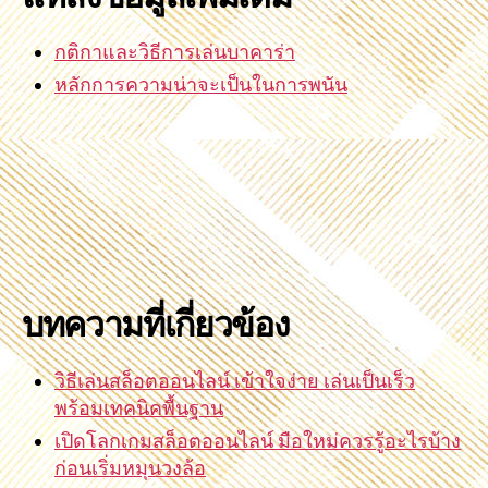
กติกาและวิธีการเล่นบาคาร่า
หลักการความน่าจะเป็นในการพนัน
บทความที่เกี่ยวข้อง
วิธีเล่นสล็อตออนไลน์ เข้าใจง่าย เล่นเป็นเร็ว
พร้อมเทคนิคพื้นฐาน
เปิดโลกเกมสล็อตออนไลน์ มือใหม่ควรรู้อะไรบ้าง
ก่อนเริ่มหมุนวงล้อ