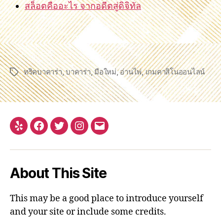
สล็อตคืออะไร จากอดีตสู่ดิจิทัล
ทริคบาคาร่า
,
บาคาร่า
,
มือใหม่
,
อ่านไพ่
,
เกมคาสิโนออนไลน์
Tags
Yelp
Facebook
Twitter
Instagram
Email
About This Site
This may be a good place to introduce yourself
and your site or include some credits.