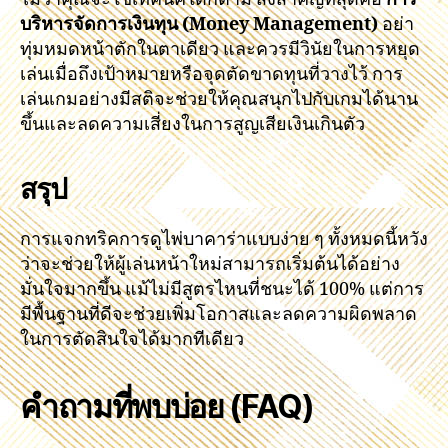
บริหารจัดการเงินทุน (Money Management)
อย่า
ทุ่มหมดหน้าตักในตาเดียว และควรมีวินัยในการหยุด
เล่นเมื่อถึงเป้าหมายหรือจุดตัดขาดทุนที่วางไว้ การ
เล่นเกมอย่างมีสติจะช่วยให้คุณสนุกไปกับเกมได้นาน
ขึ้นและลดความเสี่ยงในการสูญเสียเงินเกินตัว
สรุป
การแจกทริคการดูไพ่บาคาร่าแบบง่าย ๆ ทั้งหมดนี้หวัง
ว่าจะช่วยให้ผู้เล่นหน้าใหม่สามารถเริ่มต้นได้อย่าง
มั่นใจมากขึ้น แม้ไม่มีสูตรไหนที่ชนะได้ 100% แต่การ
มีพื้นฐานที่ดีจะช่วยเพิ่มโอกาสและลดความผิดพลาด
ในการตัดสินใจได้มากทีเดียว
คำถามที่พบบ่อย (FAQ)