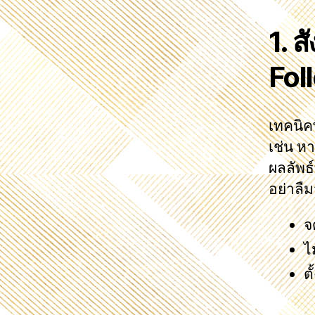
1. ส
Fol
เทคนิคพ
เช่น ห
ผลลัพธ์
อย่าลื
จ
ไ
ต