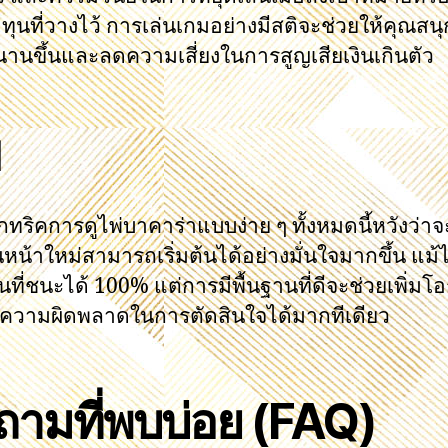
ทุนที่วางไว้ การเล่นเกมอย่างมีสติจะช่วยให้คุณสน
นานขึ้นและลดความเสี่ยงในการสูญเสียเงินเกินตัว
ทริคการดูไพ่บาคาร่าแบบง่าย ๆ ทั้งหมดนี้หวังว่าจ
ล่นหน้าใหม่สามารถเริ่มต้นได้อย่างมั่นใจมากขึ้น แม้ไ
นที่ชนะได้ 100% แต่การมีพื้นฐานที่ดีจะช่วยเพิ่มโ
วามผิดพลาดในการตัดสินใจได้มากทีเดียว
ถามที่พบบ่อย (FAQ)