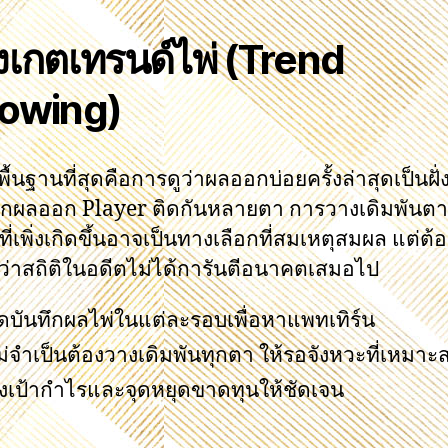
ังเกตเทรนด์ไพ่ (Trend
lowing)
ื้นฐานที่สุดคือการดูว่าผลออกบ่อยครั้งล่าสุดเป็นฝั
ากผลออก Player ติดกันหลายตา การวางเดิมพันต
ที่เพิ่งเกิดขึ้นอาจเป็นทางเลือกที่สมเหตุสมผล แต่ต้อ
มว่าสถิติในอดีตไม่ได้การันตีอนาคตเสมอไป
ดบันทึกผลไพ่ในแต่ละรอบเพื่อหาแพทเทิร์น
ม่จำเป็นต้องวางเดิมพันทุกตา ให้รอจังหวะที่เหมาะ
ั้งเป้ากำไรและจุดหยุดขาดทุนให้ชัดเจน