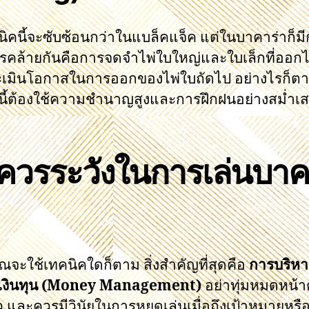
นิคนี้จะซับซ้อนกว่าในแบล็คแจ็ค แต่ในบาคาร่าก็มี
รคล้ายกันคือการจดจำไพ่ใบใหญ่และใบเล็กที่ออก
ระเมินโอกาสในการออกของไพ่ใบถัดไป อย่างไรก็ต
นี้ต้องใช้ความชำนาญสูงและการฝึกฝนอย่างสม่ำเ
อควรระวังในการเล่นบา
ุณจะใช้เทคนิคใดก็ตาม สิ่งสำคัญที่สุดคือ
การบริหา
รเงินทุน (Money Management)
อย่าทุ่มหมดหน้า
ว และควรมีวินัยในการหยุดเล่นเมื่อถึงเป้าหมายหรือ