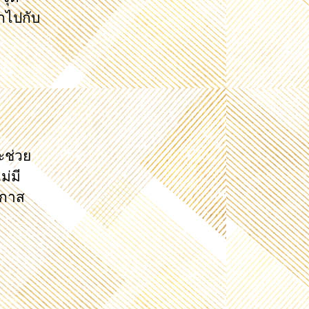
ุกไปกับ
ะช่วย
ม่มี
อกาส