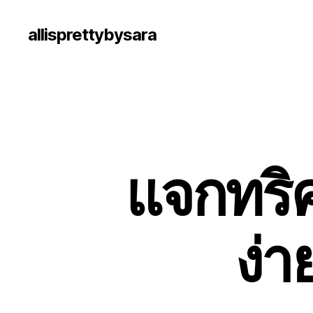
allisprettybysara
แจกทริ
ง่า