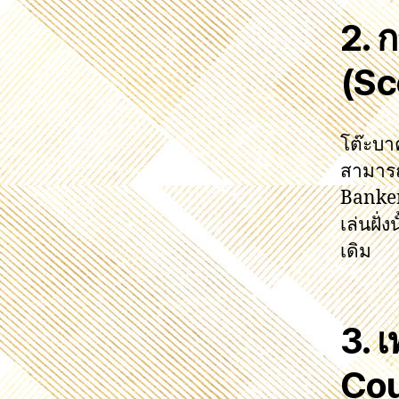
2. 
(Sc
โต๊ะบา
สามารถใ
Banker
เล่นฝั่
เดิม
3. 
Cou