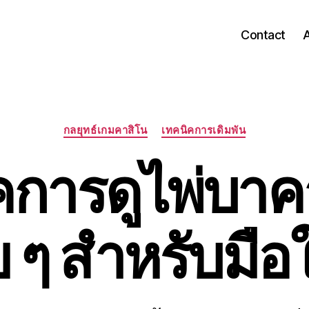
Contact
Categories
กลยุทธ์เกมคาสิโน
เทคนิคการเดิมพัน
คการดูไพ่บาค
ย ๆ สำหรับมือ