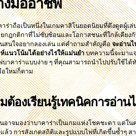
างมืออาชีพ
ร่าถือเป็นหนึ่งในเกมคาสิโนยอดนิยมที่ดึงดูดผู้เล่น
วยกฎกติกาที่ไม่ซับซ้อนและโอกาสชนะที่ใกล้เคียงกั
นสนใจอยากลองเล่น แต่คำถามสำคัญคือ
จะอ่านไพ
ะห์แนวโน้มได้อย่างไรให้แม่นยำ
บทความนี้จะมาแจ
พ่บาคาร่าแบบง่าย ๆ ที่คุณสามารถนำไปปรับใช้ได้ทั
มือใหม่ก็ตาม
มต้องเรียนรู้เทคนิคการอ่านไ
นอาจมองว่าบาคาร่าเป็นเกมแห่งโชคชะตา แต่ใน
งแล้ว การสังเกตสถิติและรูปแบบไพ่ที่เกิดขึ้นซ้ำๆ 