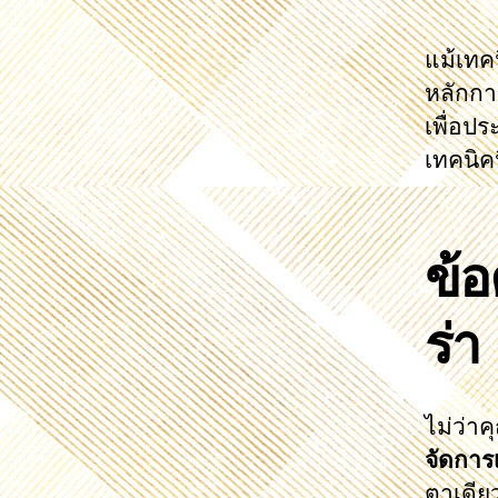
แม้เทค
หลักกา
เพื่อป
เทคนิค
ข้
ร่า
ไม่ว่าค
จัดกา
ตาเดีย