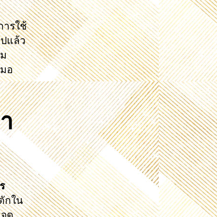
การใช้
ไปแล้ว
าม
สมอ
คา
ร
ตักใน
จุด